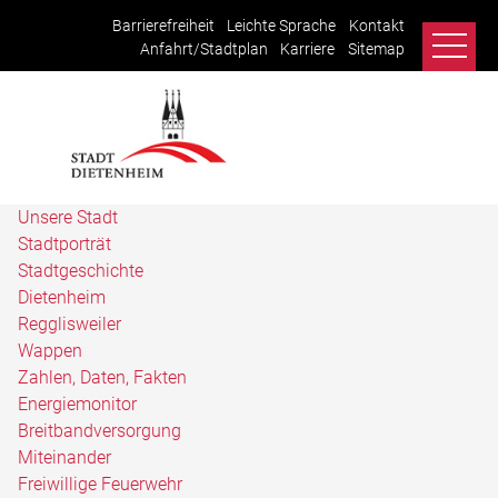
Barrierefreiheit
Leichte Sprache
Kontakt
Anfahrt/Stadtplan
Karriere
Sitemap
Unsere Stadt
Stadtporträt
Stadtgeschichte
Dietenheim
Regglisweiler
Wappen
Zahlen, Daten, Fakten
Energiemonitor
Breitbandversorgung
Miteinander
Freiwillige Feuerwehr