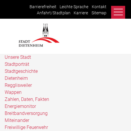
Barrierefreiheit
Leichte Sprache
Kontakt
Anfahrt/Stadtplan
Karriere
Sitemap
Unsere Stadt
Stadtporträt
Stadtgeschichte
Dietenheim
Regglisweiler
Wappen
Zahlen, Daten, Fakten
Energiemonitor
Breitbandversorgung
Miteinander
Freiwillige Feuerwehr