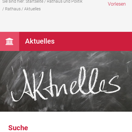
Sie sind hier:
Startseite
/
Rathaus und Politik
Vorlesen
/
Rathaus
/
Aktuelles
Aktuelles
Suche