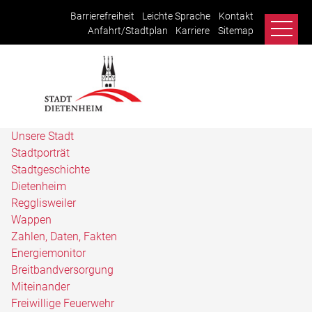
Barrierefreiheit
Leichte Sprache
Kontakt
Anfahrt/Stadtplan
Karriere
Sitemap
Unsere Stadt
Stadtporträt
Stadtgeschichte
Dietenheim
Regglisweiler
Wappen
Zahlen, Daten, Fakten
Energiemonitor
Breitbandversorgung
Miteinander
Freiwillige Feuerwehr