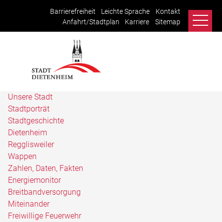
Barrierefreiheit
Leichte Sprache
Kontakt
Anfahrt/Stadtplan
Karriere
Sitemap
Unsere Stadt
Stadtporträt
Stadtgeschichte
Dietenheim
Regglisweiler
Wappen
Zahlen, Daten, Fakten
Energiemonitor
Breitbandversorgung
Miteinander
Freiwillige Feuerwehr