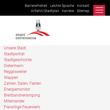
Barrierefreiheit
Leichte Sprache
Kontakt
Anfahrt/Stadtplan
Karriere
Sitemap
Unsere Stadt
Stadtporträt
Stadtgeschichte
Dietenheim
Regglisweiler
Wappen
Zahlen, Daten, Fakten
Energiemonitor
Breitbandversorgung
Miteinander
Freiwillige Feuerwehr