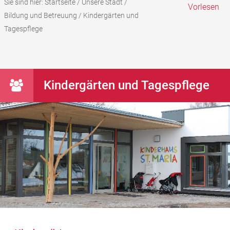
Sie sind hier:
Startseite
/
Unsere Stadt
/
Vorlesen
Bildung und Betreuung
/
Kindergärten und
Tagespflege
Kindergärten und Tagespflege