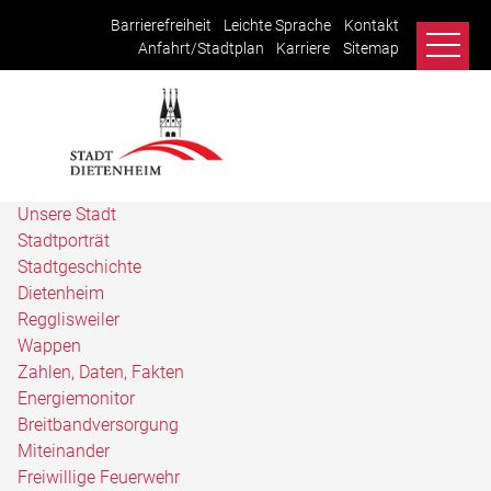
Barrierefreiheit
Leichte Sprache
Kontakt
Anfahrt/Stadtplan
Karriere
Sitemap
Unsere Stadt
Stadtporträt
Stadtgeschichte
Dietenheim
Regglisweiler
Wappen
Zahlen, Daten, Fakten
Energiemonitor
Breitbandversorgung
Miteinander
Freiwillige Feuerwehr