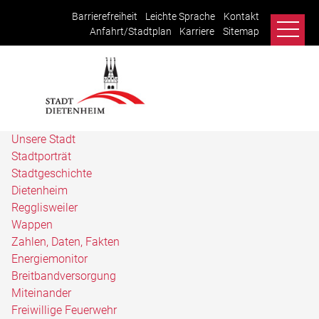
Barrierefreiheit
Leichte Sprache
Kontakt
Anfahrt/Stadtplan
Karriere
Sitemap
Unsere Stadt
Stadtporträt
Stadtgeschichte
Dietenheim
Regglisweiler
Wappen
Zahlen, Daten, Fakten
Energiemonitor
Breitbandversorgung
Miteinander
Freiwillige Feuerwehr