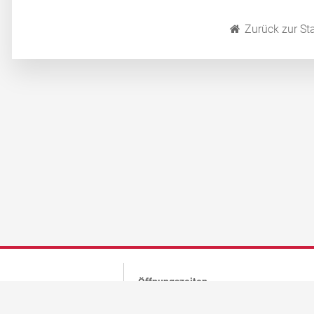
Zurück zur Sta
Öffnungszeiten
ltung@dietenheim.de
vormittags