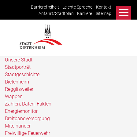
Barrierefreiheit
Leichte Sprache
Kontakt
Anfahrt/Stadtplan
Karriere
Sitemap
Unsere Stadt
Stadtporträt
Stadtgeschichte
Dietenheim
Regglisweiler
Wappen
Zahlen, Daten, Fakten
Energiemonitor
Breitbandversorgung
Miteinander
Freiwillige Feuerwehr