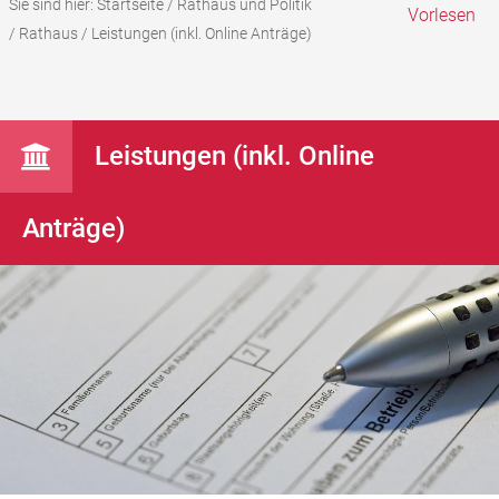
Sie sind hier:
Startseite
/
Rathaus und Politik
Vorlesen
/
Rathaus
/
Leistungen (inkl. Online Anträge)
Leistungen (inkl. Online
Anträge)