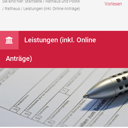
Sie sind hier:
Startseite
/
Rathaus und Politik
Vorlesen
/
Rathaus
/
Leistungen (inkl. Online Anträge)
Leistungen (inkl. Online
Anträge)