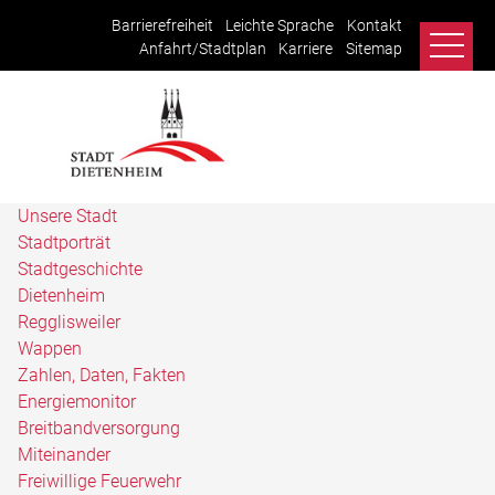
Barrierefreiheit
Leichte Sprache
Kontakt
Anfahrt/Stadtplan
Karriere
Sitemap
Unsere Stadt
Stadtporträt
Stadtgeschichte
Dietenheim
Regglisweiler
Wappen
Zahlen, Daten, Fakten
Energiemonitor
Breitbandversorgung
Miteinander
Freiwillige Feuerwehr