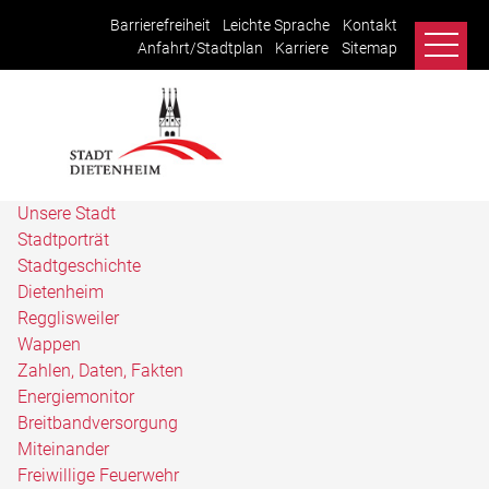
Barrierefreiheit
Leichte Sprache
Kontakt
Anfahrt/Stadtplan
Karriere
Sitemap
Unsere Stadt
Stadtporträt
Stadtgeschichte
Dietenheim
Regglisweiler
Wappen
Zahlen, Daten, Fakten
Energiemonitor
Breitbandversorgung
Miteinander
Freiwillige Feuerwehr