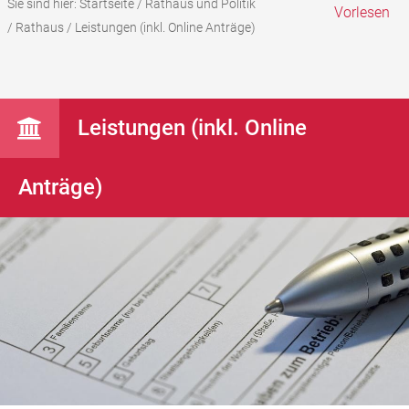
Sie sind hier:
Startseite
/
Rathaus und Politik
Vorlesen
/
Rathaus
/
Leistungen (inkl. Online Anträge)
Leistungen (inkl. Online
Anträge)