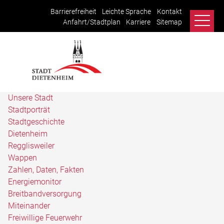
Barrierefreiheit
Leichte Sprache
Kontakt
Anfahrt/Stadtplan
Karriere
Sitemap
Unsere Stadt
Stadtporträt
Stadtgeschichte
Dietenheim
Regglisweiler
Wappen
Zahlen, Daten, Fakten
Energiemonitor
Breitbandversorgung
Miteinander
Freiwillige Feuerwehr