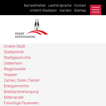
Barrierefreiheit
Leichte Sprache
Kontakt
Anfahrt/Stadtplan
Karriere
Sitemap
Unsere Stadt
Stadtporträt
Stadtgeschichte
Dietenheim
Regglisweiler
Wappen
Zahlen, Daten, Fakten
Energiemonitor
Breitbandversorgung
Miteinander
Freiwillige Feuerwehr