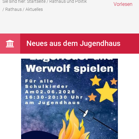
Sie sind hier:
Startseite
/
Rathaus und Politik
Vorlesen
/
Rathaus
/
Aktuelles
Neues aus dem Jugendhaus