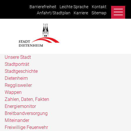
Barrierefreiheit
Leichte Sprache
Kontakt
Anfahrt/Stadtplan
Karriere
Sitemap
Unsere Stadt
Stadtporträt
Stadtgeschichte
Dietenheim
Regglisweiler
Wappen
Zahlen, Daten, Fakten
Energiemonitor
Breitbandversorgung
Miteinander
Freiwillige Feuerwehr