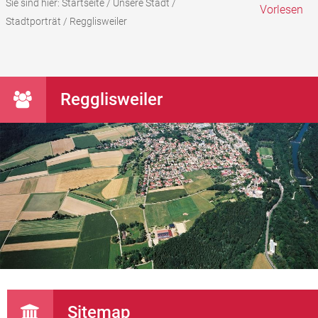
Sie sind hier:
Startseite
/
Unsere Stadt
/
Vorlesen
Stadtporträt
/
Regglisweiler
Regglisweiler
Sitemap