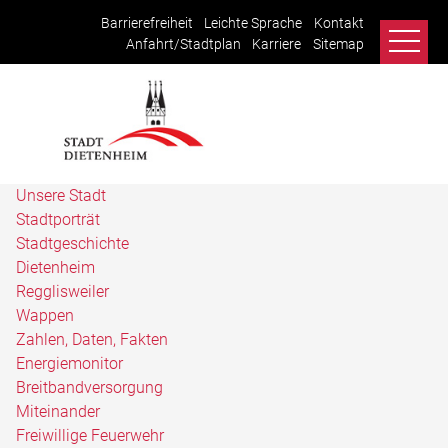
Barrierefreiheit
Leichte Sprache
Kontakt
Anfahrt/Stadtplan
Karriere
Sitemap
Unsere Stadt
Stadtporträt
Stadtgeschichte
Dietenheim
Regglisweiler
Wappen
Zahlen, Daten, Fakten
Energiemonitor
Breitbandversorgung
Miteinander
Freiwillige Feuerwehr