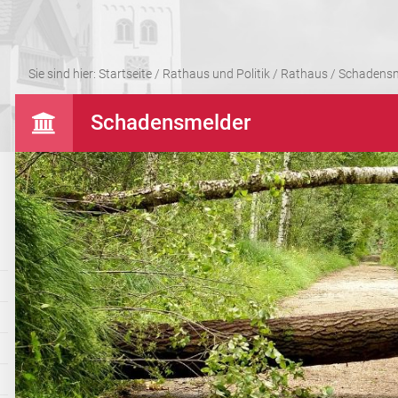
Sie sind hier:
Startseite
/
Rathaus und Politik
/
Rathaus
/
Schadensm
Schadensmelder