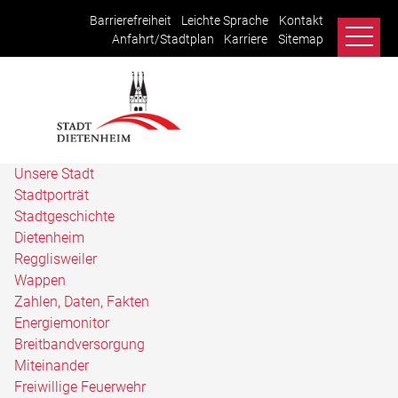
Barrierefreiheit
Leichte Sprache
Kontakt
Anfahrt/Stadtplan
Karriere
Sitemap
Unsere Stadt
Stadtporträt
Stadtgeschichte
Dietenheim
Regglisweiler
Wappen
Zahlen, Daten, Fakten
Energiemonitor
Breitbandversorgung
Miteinander
Freiwillige Feuerwehr