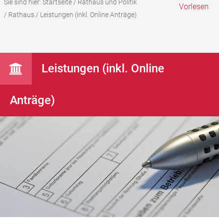
Sie sind hier:
Startseite
/
Rathaus und Politik
Vorlesen
/
Rathaus
/
Leistungen (inkl. Online Anträge)
Leistungen (inkl. Online
Anträge)