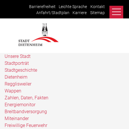
Barrierefreiheit
Leichte Sprache
Kontakt
Anfahrt/Stadtplan
Karriere
Sitemap
Unsere Stadt
Stadtporträt
Stadtgeschichte
Dietenheim
Regglisweiler
Wappen
Zahlen, Daten, Fakten
Energiemonitor
Breitbandversorgung
Miteinander
Freiwillige Feuerwehr