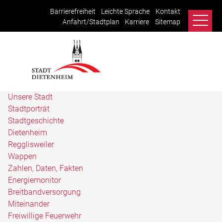
Barrierefreiheit
Leichte Sprache
Kontakt
Anfahrt/Stadtplan
Karriere
Sitemap
Unsere Stadt
Stadtporträt
Stadtgeschichte
Dietenheim
Regglisweiler
Wappen
Zahlen, Daten, Fakten
Energiemonitor
Breitbandversorgung
Miteinander
Freiwillige Feuerwehr