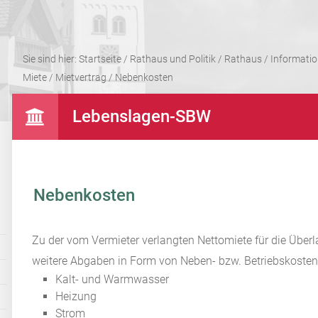
Sie sind hier:
Startseite
/
Rathaus und Politik
/
Rathaus
/
Informati
Miete
/
Mietvertrag
/
Nebenkosten
Lebenslagen-SBW
Nebenkosten
Zu der vom Vermieter verlangten Nettomiete für die Üb
weitere Abgaben in Form von Neben- bzw. Betriebskosten.
Kalt- und Warmwasser
Heizung
Strom