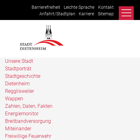
Barrierefreiheit
Leichte Sprache
Kontakt
Anfahrt/Stadtplan
Karriere
Sitemap
Unsere Stadt
Stadtporträt
Stadtgeschichte
Dietenheim
Regglisweiler
Wappen
Zahlen, Daten, Fakten
Energiemonitor
Breitbandversorgung
Miteinander
Freiwillige Feuerwehr