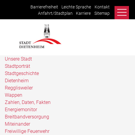
Barrierefreiheit
Leichte Sprache
Kontakt
Anfahrt/Stadtplan
Karriere
Sitemap
Unsere Stadt
Stadtporträt
Stadtgeschichte
Dietenheim
Regglisweiler
Wappen
Zahlen, Daten, Fakten
Energiemonitor
Breitbandversorgung
Miteinander
Freiwillige Feuerwehr