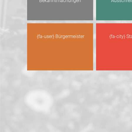
Bekanntmachungen
Ausschre
{fa-user} Bürgermeister
{fa-city} St