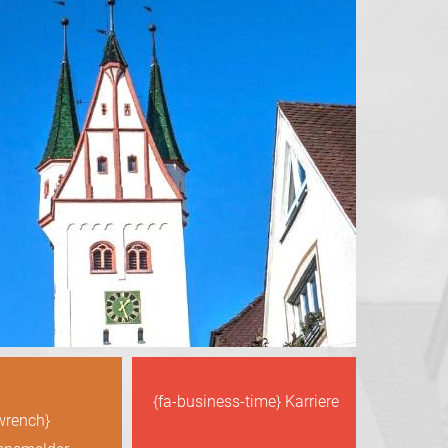
{fa-business-time} Karriere
wrench}