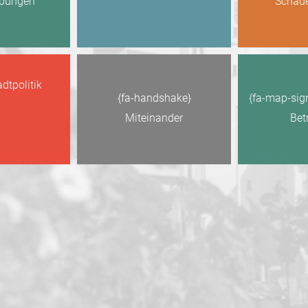
ibungen
Schad
adtpolitik
{fa-handshake}
{fa-map-sig
Miteinander
Bet