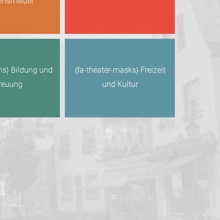
ensmelder
ns} Bildung und
{fa-theater-masks} Freizeit
reuung
und Kultur