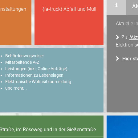
Ak
anstaltungen
{fa-truck} Abfall und Müll
Aktuelle 
Zu
"Akt
Elektroni
Behördenwegweiser
Hier st
Mitarbeitende A-Z
Leistungen (inkl. Online Anträge)
Informationen zu Lebenslagen
Elektronische Wohnsitzanmeldung
und mehr...
-Straße, im Röseweg und in der Gießenstraße