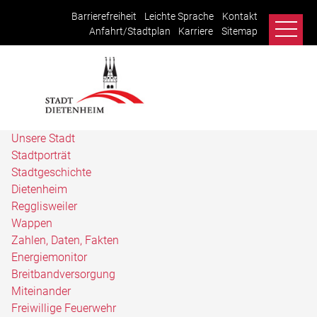
Barrierefreiheit
Leichte Sprache
Kontakt
Anfahrt/Stadtplan
Karriere
Sitemap
Unsere Stadt
Stadtporträt
Stadtgeschichte
Dietenheim
Regglisweiler
Wappen
Zahlen, Daten, Fakten
Energiemonitor
Breitbandversorgung
Miteinander
Freiwillige Feuerwehr