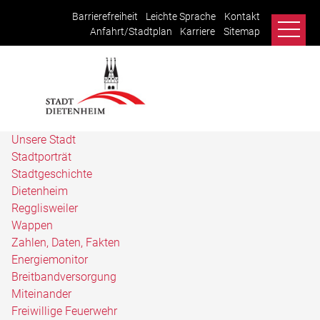
Barrierefreiheit
Leichte Sprache
Kontakt
Anfahrt/Stadtplan
Karriere
Sitemap
Unsere Stadt
Stadtporträt
Stadtgeschichte
Dietenheim
Regglisweiler
Wappen
Zahlen, Daten, Fakten
Energiemonitor
Breitbandversorgung
Miteinander
Freiwillige Feuerwehr