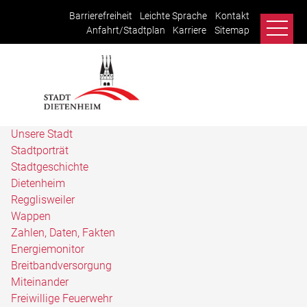
Barrierefreiheit
Leichte Sprache
Kontakt
Anfahrt/Stadtplan
Karriere
Sitemap
Unsere Stadt
Stadtporträt
Stadtgeschichte
Dietenheim
Regglisweiler
Wappen
Zahlen, Daten, Fakten
Energiemonitor
Breitbandversorgung
Miteinander
Freiwillige Feuerwehr