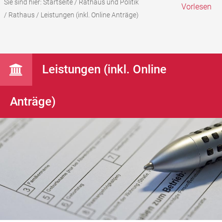
Sie sind hier:
Startseite
/
Rathaus und Politik
Vorlesen
/
Rathaus
/
Leistungen (inkl. Online Anträge)
Leistungen (inkl. Online
Anträge)