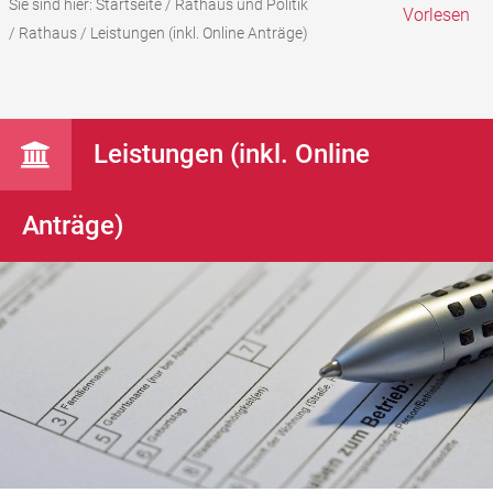
Sie sind hier:
Startseite
/
Rathaus und Politik
Vorlesen
/
Rathaus
/
Leistungen (inkl. Online Anträge)
Leistungen (inkl. Online
Anträge)