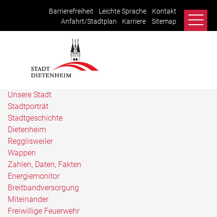
Barrierefreiheit
Leichte Sprache
Kontakt
Anfahrt/Stadtplan
Karriere
Sitemap
Unsere Stadt
Stadtporträt
Stadtgeschichte
Dietenheim
Regglisweiler
Wappen
Zahlen, Daten, Fakten
Energiemonitor
Breitbandversorgung
Miteinander
Freiwillige Feuerwehr