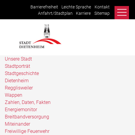
Barrierefreiheit
Leichte Sprache
Kontakt
Anfahrt/Stadtplan
Karriere
Sitemap
Unsere Stadt
Stadtporträt
Stadtgeschichte
Dietenheim
Regglisweiler
Wappen
Zahlen, Daten, Fakten
Energiemonitor
Breitbandversorgung
Miteinander
Freiwillige Feuerwehr