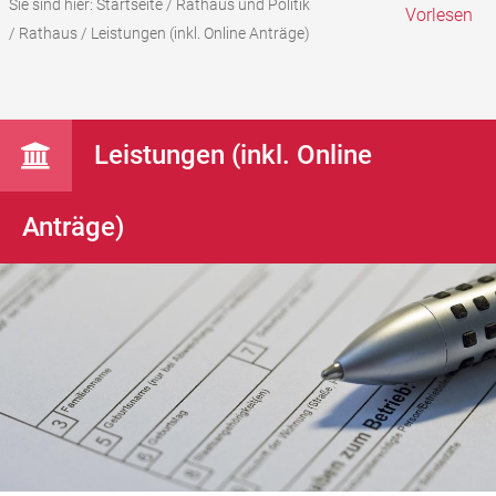
Sie sind hier:
Startseite
/
Rathaus und Politik
Vorlesen
/
Rathaus
/
Leistungen (inkl. Online Anträge)
Leistungen (inkl. Online
Anträge)