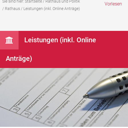
Sie sind hier:
Startseite
/
Rathaus und Politik
Vorlesen
/
Rathaus
/
Leistungen (inkl. Online Anträge)
Leistungen (inkl. Online
Anträge)