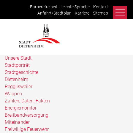
Barrierefreiheit
Leichte Sprache
Kontakt
Anfahrt/Stadtplan
Karriere
Sitemap
Unsere Stadt
Stadtporträt
Stadtgeschichte
Dietenheim
Regglisweiler
Wappen
Zahlen, Daten, Fakten
Energiemonitor
Breitbandversorgung
Miteinander
Freiwillige Feuerwehr