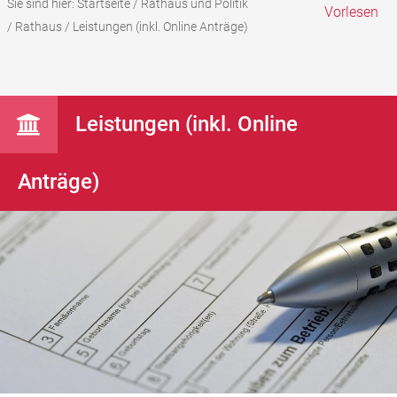
Sie sind hier:
Startseite
/
Rathaus und Politik
Vorlesen
/
Rathaus
/
Leistungen (inkl. Online Anträge)
Leistungen (inkl. Online
Anträge)