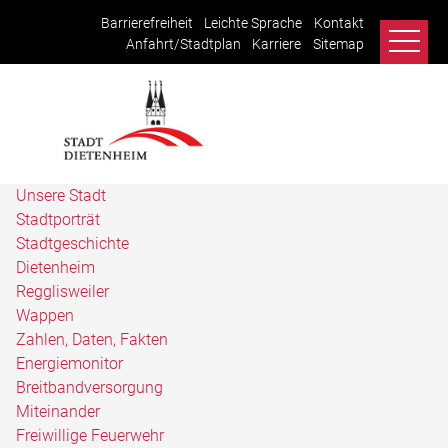
Barrierefreiheit
Leichte Sprache
Kontakt
Anfahrt/Stadtplan
Karriere
Sitemap
Unsere Stadt
Stadtporträt
Stadtgeschichte
Dietenheim
Regglisweiler
Wappen
Zahlen, Daten, Fakten
Energiemonitor
Breitbandversorgung
Miteinander
Freiwillige Feuerwehr