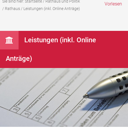
Sie sind hier:
Startseite
/
Rathaus und Politik
Vorlesen
/
Rathaus
/
Leistungen (inkl. Online Anträge)
Leistungen (inkl. Online
Anträge)