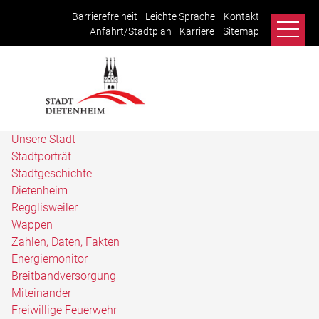
Barrierefreiheit
Leichte Sprache
Kontakt
Anfahrt/Stadtplan
Karriere
Sitemap
Unsere Stadt
Stadtporträt
Stadtgeschichte
Dietenheim
Regglisweiler
Wappen
Zahlen, Daten, Fakten
Energiemonitor
Breitbandversorgung
Miteinander
Freiwillige Feuerwehr