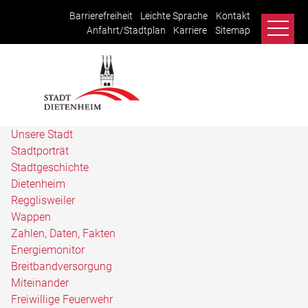
Barrierefreiheit
Leichte Sprache
Kontakt
Anfahrt/Stadtplan
Karriere
Sitemap
Unsere Stadt
Stadtporträt
Stadtgeschichte
Dietenheim
Regglisweiler
Wappen
Zahlen, Daten, Fakten
Energiemonitor
Breitbandversorgung
Miteinander
Freiwillige Feuerwehr