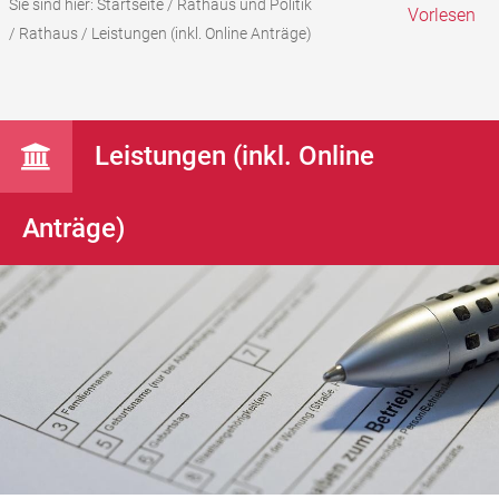
Sie sind hier:
Startseite
/
Rathaus und Politik
Vorlesen
/
Rathaus
/
Leistungen (inkl. Online Anträge)
Leistungen (inkl. Online
Anträge)