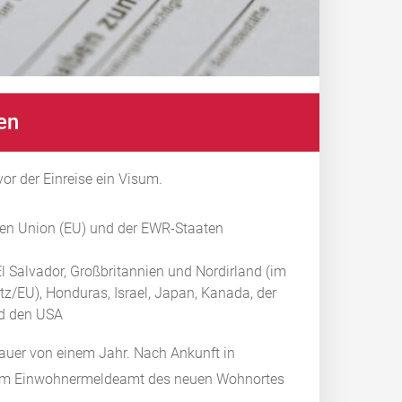
en
or der Einreise ein Visum.
hen Union (EU) und der EWR-Staaten
El Salvador, Großbritannien und Nordirland (im
z/EU), Honduras, Israel, Japan, Kanada, der
nd den USA
sdauer von einem Jahr.
Nach Ankunft in
eim Einwohnermeldeamt des neuen Wohnortes