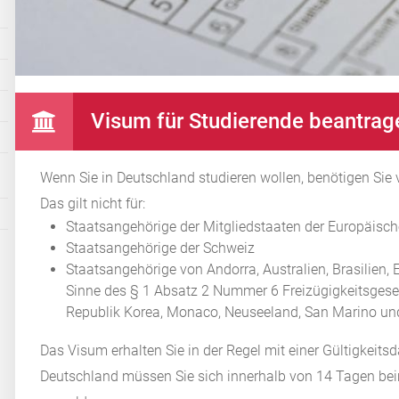
Visum für Studierende beantrag
Wenn Sie in Deutschland studieren wollen, benötigen Sie v
Das gilt nicht für:
Staatsangehörige der Mitgliedstaaten der Europäisc
Staatsangehörige der Schweiz
Staatsangehörige von Andorra, Australien, Brasilien, 
Sinne des § 1 Absatz 2 Nummer 6 Freizügigkeitsgeset
Republik Korea, Monaco, Neuseeland, San Marino u
Das Visum erhalten Sie in der Regel mit einer Gültigkeit
Deutschland müssen Sie sich innerhalb von 14 Tagen b