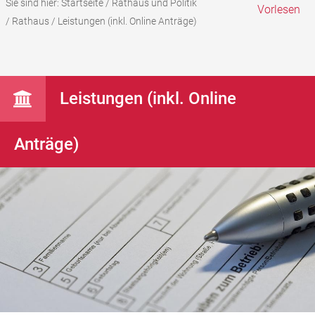
Sie sind hier:
Startseite
/
Rathaus und Politik
Vorlesen
/
Rathaus
/
Leistungen (inkl. Online Anträge)
Leistungen (inkl. Online
Anträge)