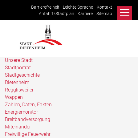
Barrierefreiheit
Leichte Sprache
Kontakt
Anfahrt/Stadtplan
Karriere
Sitemap
Unsere Stadt
Stadtporträt
Stadtgeschichte
Dietenheim
Regglisweiler
Wappen
Zahlen, Daten, Fakten
Energiemonitor
Breitbandversorgung
Miteinander
Freiwillige Feuerwehr