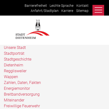
Barrierefreiheit
Leichte Sprache
Kontakt
Anfahrt/Stadtplan
Karriere
Sitemap
Unsere Stadt
Stadtporträt
Stadtgeschichte
Dietenheim
Regglisweiler
Wappen
Zahlen, Daten, Fakten
Energiemonitor
Breitbandversorgung
Miteinander
Freiwillige Feuerwehr