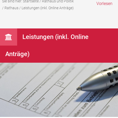
Sie sind hier:
Startseite
/
Rathaus und Politik
Vorlesen
/
Rathaus
/
Leistungen (inkl. Online Anträge)
Leistungen (inkl. Online
Anträge)