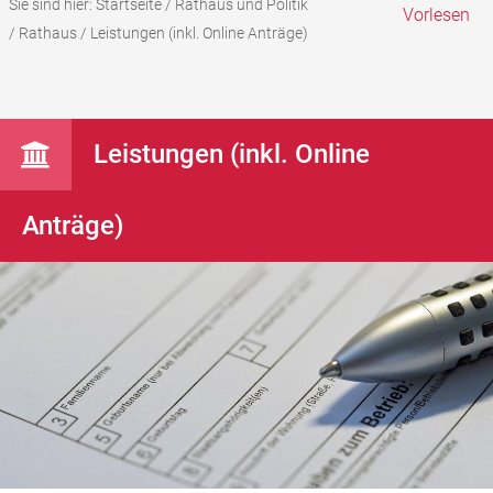
Sie sind hier:
Startseite
/
Rathaus und Politik
Vorlesen
/
Rathaus
/
Leistungen (inkl. Online Anträge)
Leistungen (inkl. Online
Anträge)