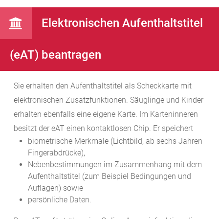
Elektronischen Aufenthaltstitel
(eAT) beantragen
Sie erhalten den Aufenthaltstitel als Scheckkarte mit
elektronischen Zusatzfunktionen. Säuglinge und Kinder
erhalten ebenfalls eine eigene Karte. Im Karteninneren
besitzt der eAT einen kontaktlosen Chip. Er speichert
biometrische Merkmale (Lichtbild, ab sechs Jahren
Fingerabdrücke),
Nebenbestimmungen im Zusammenhang mit dem
Aufenthaltstitel
(zum Beispiel Bedingungen und
Auflagen)
sowie
persönliche Daten.