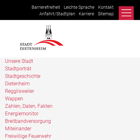
Barrierefreiheit
Leichte Sprache
Kontakt
Anfahrt/Stadtplan
Karriere
Sitemap
Unsere Stadt
Stadtporträt
Stadtgeschichte
Dietenheim
Regglisweiler
Wappen
Zahlen, Daten, Fakten
Energiemonitor
Breitbandversorgung
Miteinander
Freiwillige Feuerwehr