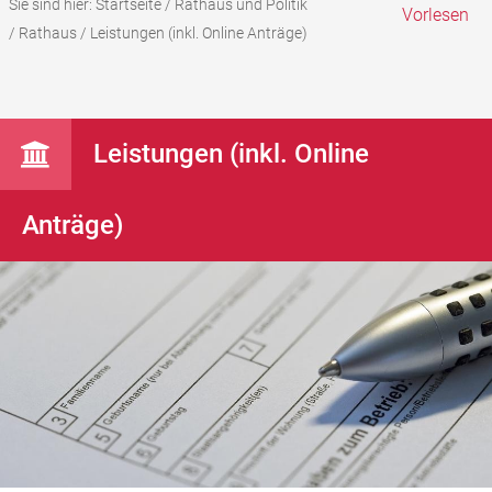
Sie sind hier:
Startseite
/
Rathaus und Politik
Vorlesen
/
Rathaus
/
Leistungen (inkl. Online Anträge)
Leistungen (inkl. Online
Anträge)