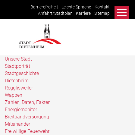
Barrierefreiheit
Leichte Sprache
Kontakt
Anfahrt/Stadtplan
Karriere
Sitemap
Unsere Stadt
Stadtporträt
Stadtgeschichte
Dietenheim
Regglisweiler
Wappen
Zahlen, Daten, Fakten
Energiemonitor
Breitbandversorgung
Miteinander
Freiwillige Feuerwehr