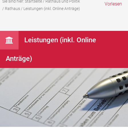
Sie sind hier:
Startseite
/
Rathaus und Politik
Vorlesen
/
Rathaus
/
Leistungen (inkl. Online Anträge)
Leistungen (inkl. Online
Anträge)