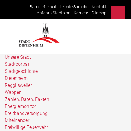
Barrierefreiheit
Leichte Sprache
Kontakt
Anfahrt/Stadtplan
Karriere
Sitemap
Unsere Stadt
Stadtporträt
Stadtgeschichte
Dietenheim
Regglisweiler
Wappen
Zahlen, Daten, Fakten
Energiemonitor
Breitbandversorgung
Miteinander
Freiwillige Feuerwehr