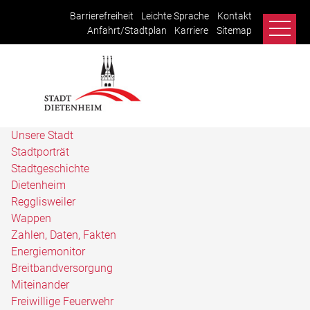
Barrierefreiheit
Leichte Sprache
Kontakt
Anfahrt/Stadtplan
Karriere
Sitemap
Unsere Stadt
Stadtporträt
Stadtgeschichte
Dietenheim
Regglisweiler
Wappen
Zahlen, Daten, Fakten
Energiemonitor
Breitbandversorgung
Miteinander
Freiwillige Feuerwehr