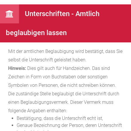
Unterschriften - Amtlich
beglaubigen lassen
Mit der amtlichen Beglaubigung wird bestätigt, dass Sie
selbst die Unterschrift geleistet haben.
Hinweis:
Dies gilt auch für Handzeichen. Das sind
Zeichen in Form von Buchstaben oder sonstigen
Symbolen von Personen, die nicht schreiben können.
Die zuständige Stelle beglaubigt die Unterschrift durch
einen Beglaubigungsvermerk. Dieser Vermerk muss
folgende Angaben enthalten:
Bestätigung, dass die Unterschrift echt ist,
Genaue Bezeichnung der Person, deren Unterschrift