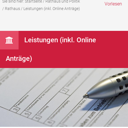
Sie sind hier:
Startseite
/
Rathaus und Politik
Vorlesen
/
Rathaus
/
Leistungen (inkl. Online Anträge)
Leistungen (inkl. Online
Anträge)