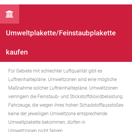
Umweltplakette/Feinstaubplakette
kaufen
Für Gebiete mit schlechter Luftqualität gibt es
Luftreinhaltepläne. Umweltzonen sind eine mögliche
Maßnahme solcher Luftreinhaltepläne. Umweltzonen
verringern die Feinstaub- und Stickstoffdioxidbelastung.
Fahrzeuge, die wegen ihres hohen Schadstoffausstoßes
keine der jeweiligen Umweltzone entsprechende
Umweltplakette bekommen, dürfen in
Umweltzonen nicht fahren.