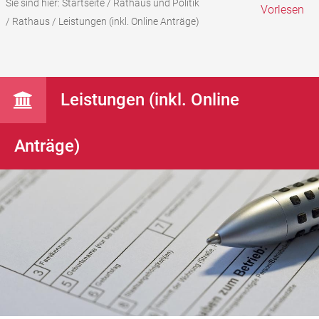
Sie sind hier:
Startseite
/
Rathaus und Politik
Vorlesen
/
Rathaus
/
Leistungen (inkl. Online Anträge)
Leistungen (inkl. Online
Anträge)