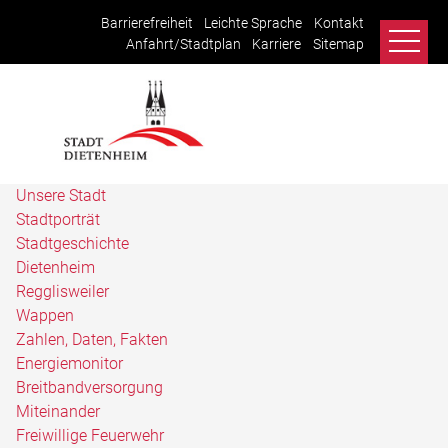
Barrierefreiheit
Leichte Sprache
Kontakt
Anfahrt/Stadtplan
Karriere
Sitemap
Unsere Stadt
Stadtporträt
Stadtgeschichte
Dietenheim
Regglisweiler
Wappen
Zahlen, Daten, Fakten
Energiemonitor
Breitbandversorgung
Miteinander
Freiwillige Feuerwehr