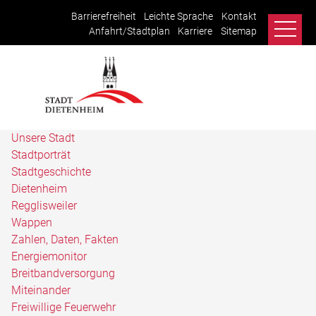
Barrierefreiheit
Leichte Sprache
Kontakt
Anfahrt/Stadtplan
Karriere
Sitemap
Unsere Stadt
Stadtporträt
Stadtgeschichte
Dietenheim
Regglisweiler
Wappen
Zahlen, Daten, Fakten
Energiemonitor
Breitbandversorgung
Miteinander
Freiwillige Feuerwehr