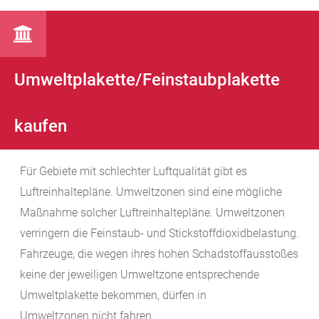
Umweltplakette/Feinstaubplakette
kaufen
Für Gebiete mit schlechter Luftqualität gibt es
Luftreinhaltepläne. Umweltzonen sind eine mögliche
Maßnahme solcher Luftreinhaltepläne. Umweltzonen
verringern die Feinstaub- und Stickstoffdioxidbelastung.
Fahrzeuge, die wegen ihres hohen Schadstoffausstoßes
keine der jeweiligen Umweltzone entsprechende
Umweltplakette bekommen, dürfen in
Umweltzonen nicht fahren.