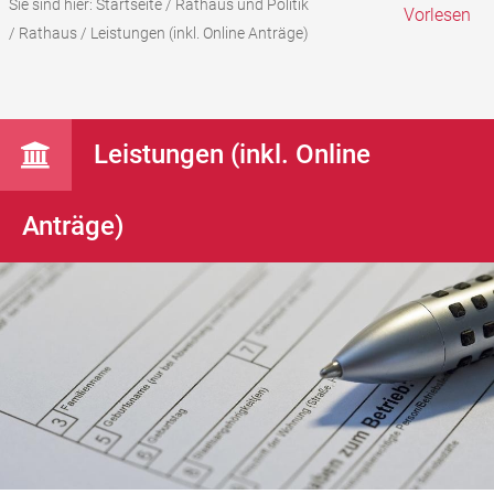
Sie sind hier:
Startseite
/
Rathaus und Politik
Vorlesen
/
Rathaus
/
Leistungen (inkl. Online Anträge)
Leistungen (inkl. Online
Anträge)