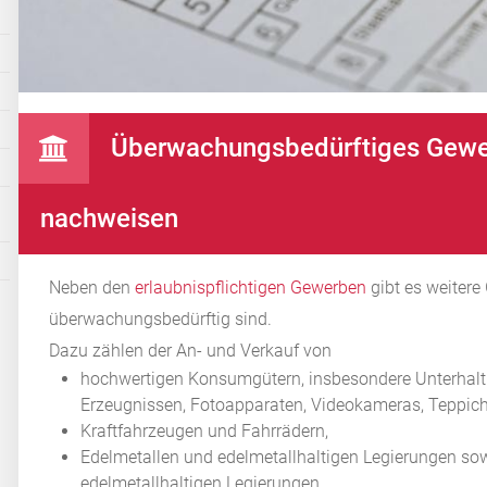
Überwachungsbedürftiges Gewer
nachweisen
Neben den
erlaubnispflichtigen Gewerben
gibt es weiter
überwachungsbedürftig sind.
Dazu zählen der An- und Verkauf von
hochwertigen Konsumgütern, insbesondere Unterhalt
Erzeugnissen, Fotoapparaten, Videokameras, Teppich
Kraftfahrzeugen und Fahrrädern,
Edelmetallen und edelmetallhaltigen Legierungen so
edelmetallhaltigen Legierungen,