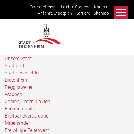
Barrierefreiheit
Leichte Sprache
Kontakt
Anfahrt/Stadtplan
Karriere
Sitemap
Unsere Stadt
Stadtporträt
Stadtgeschichte
Dietenheim
Regglisweiler
Wappen
Zahlen, Daten, Fakten
Energiemonitor
Breitbandversorgung
Miteinander
Freiwillige Feuerwehr