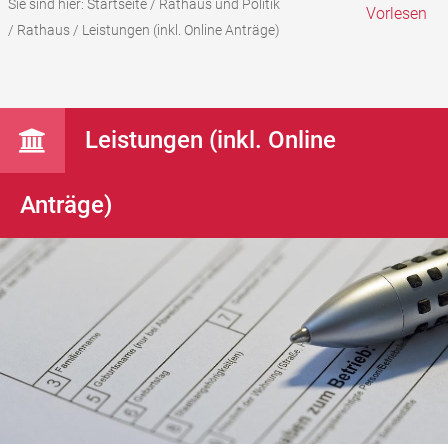
Sie sind hier:
Startseite
/
Rathaus und Politik
Vorlesen
/
Rathaus
/
Leistungen (inkl. Online Anträge)
Leistungen (inkl. Online
Anträge)