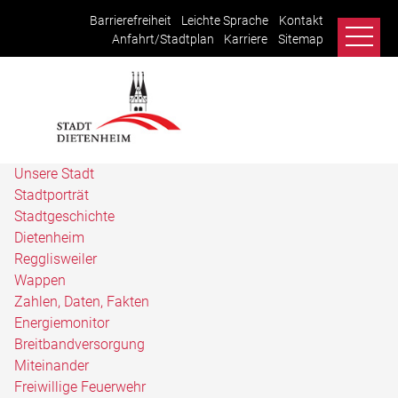
Barrierefreiheit
Leichte Sprache
Kontakt
Anfahrt/Stadtplan
Karriere
Sitemap
Unsere Stadt
Stadtporträt
Stadtgeschichte
Dietenheim
Regglisweiler
Wappen
Zahlen, Daten, Fakten
Energiemonitor
Breitbandversorgung
Miteinander
Freiwillige Feuerwehr