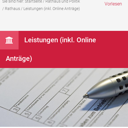
Sie sind hier:
Startseite
/
Rathaus und Politik
Vorlesen
/
Rathaus
/
Leistungen (inkl. Online Anträge)
Leistungen (inkl. Online
Anträge)