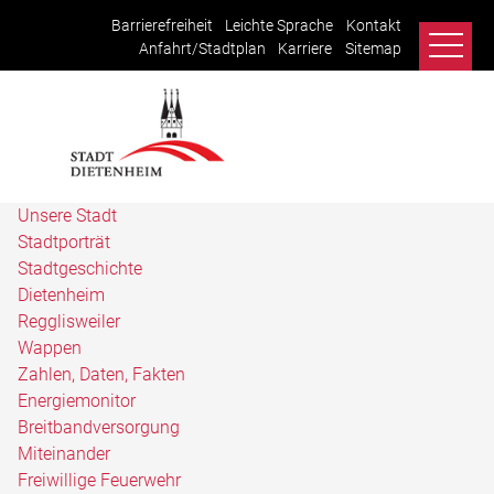
Barrierefreiheit
Leichte Sprache
Kontakt
Anfahrt/Stadtplan
Karriere
Sitemap
Unsere Stadt
Stadtporträt
Stadtgeschichte
Dietenheim
Regglisweiler
Wappen
Zahlen, Daten, Fakten
Energiemonitor
Breitbandversorgung
Miteinander
Freiwillige Feuerwehr