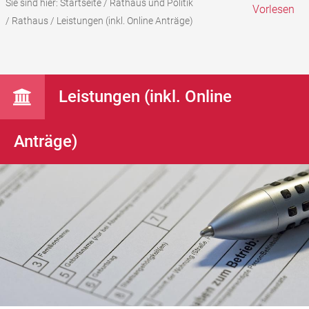
Sie sind hier:
Startseite
/
Rathaus und Politik
Vorlesen
/
Rathaus
/
Leistungen (inkl. Online Anträge)
Leistungen (inkl. Online
Anträge)