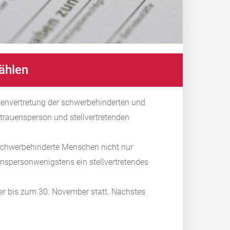
ählen
ssenvertretung der schwerbehinderten und
rtrauensperson und stellvertretenden
f schwerbehinderte Menschen nicht nur
enspersonwenigstens ein stellvertretendes
ober bis zum 30. November statt. Nächstes