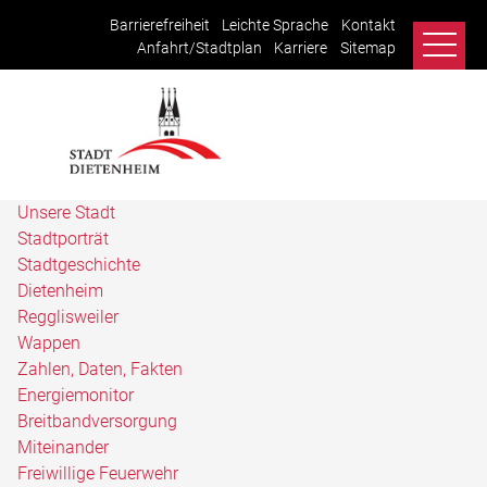
Barrierefreiheit
Leichte Sprache
Kontakt
Anfahrt/Stadtplan
Karriere
Sitemap
Unsere Stadt
Stadtporträt
Stadtgeschichte
Dietenheim
Regglisweiler
Wappen
Zahlen, Daten, Fakten
Energiemonitor
Breitbandversorgung
Miteinander
Freiwillige Feuerwehr