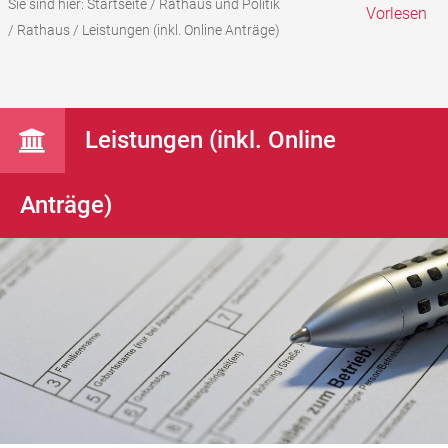
Sie sind hier:
Startseite
/
Rathaus und Politik
Vorlesen
/
Rathaus
/
Leistungen (inkl. Online Anträge)
Leistungen (inkl. Online
Anträge)