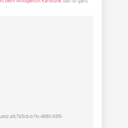
cht beim Amtsgericht Karlsruhe
, das für ganz
ustiz.afc7b5c6-b1fc-4880-93f0-