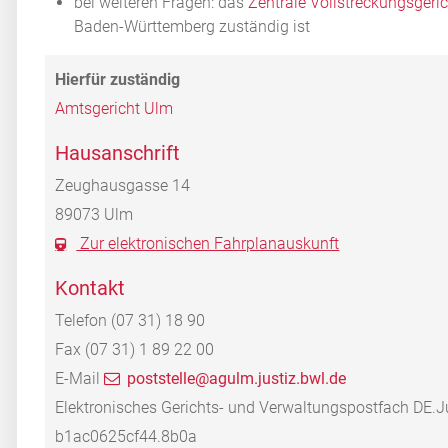
bei weiteren Fragen: das
Zentrale Vollstreckungsgeri
Baden-Württemberg zuständig ist
Amtsgericht Ulm
Hausanschrift
Zeughausgasse 14
89073
Ulm
Zur elektronischen Fahrplanauskunft
Kontakt
Telefon
(07
31) 18
90
Fax
(07
31) 1
89
22
00
E-Mail
poststelle@agulm.justiz.bwl.de
Elektronisches Gerichts- und Verwaltungspostfach
DE.J
b1ac0625cf44.8b0a