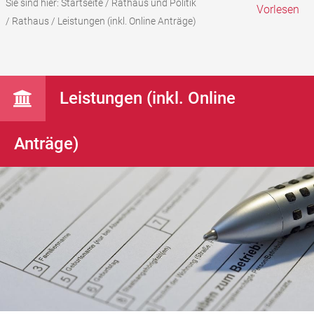
Sie sind hier:
Startseite
/
Rathaus und Politik
Vorlesen
/
Rathaus
/
Leistungen (inkl. Online Anträge)
Leistungen (inkl. Online
Anträge)