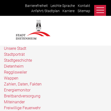
Barrierefreiheit
Leichte Sprache
Kontakt
Anfahrt/Stadtplan
Karriere
Sitemap
Unsere Stadt
Stadtporträt
Stadtgeschichte
Dietenheim
Regglisweiler
Wappen
Zahlen, Daten, Fakten
Energiemonitor
Breitbandversorgung
Miteinander
Freiwillige Feuerwehr