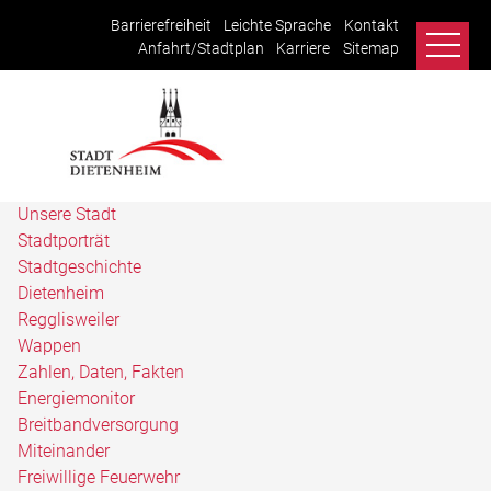
Barrierefreiheit
Leichte Sprache
Kontakt
Anfahrt/Stadtplan
Karriere
Sitemap
Unsere Stadt
Stadtporträt
Stadtgeschichte
Dietenheim
Regglisweiler
Wappen
Zahlen, Daten, Fakten
Energiemonitor
Breitbandversorgung
Miteinander
Freiwillige Feuerwehr