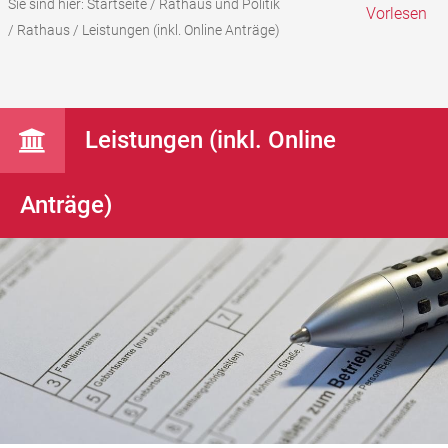
Sie sind hier:
Startseite
/
Rathaus und Politik
Vorlesen
/
Rathaus
/
Leistungen (inkl. Online Anträge)
Leistungen (inkl. Online
Anträge)