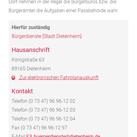
Dort nehmen in der Regel die Bürgerbüros bzw. die
Bürgerämter die Aufgaben einer Passbehörde wahr.
Bürgerdienste [Stadt Dietenheim]
Hausanschrift
Königstraße 63
89165
Dietenheim
Zur elektronischen Fahrplanauskunft
Kontakt
Telefon
(0
73
47) 96
96-12
02
Telefon
(0
73
47) 96
96-12
03
Telefon
(0
73
47) 96
96-12
04
Fax
(0
73
47) 96
96-12
97
E-Mail
buergerdienste@dietenheim.de